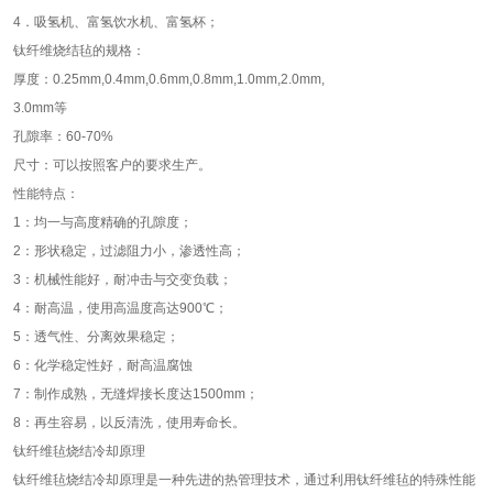
4．吸氢机、富氢饮水机、富氢杯；
钛纤维烧结毡的规格：
厚度：0.25mm,0.4mm,0.6mm,0.8mm,1.0mm,2.0mm,
3.0mm等
孔隙率：60-70%
尺寸：可以按照客户的要求生产。
性能特点：
1：均一与高度精确的孔隙度；
2：形状稳定，过滤阻力小，渗透性高；
3：机械性能好，耐冲击与交变负载；
4：耐高温，使用高温度高达900℃；
5：透气性、分离效果稳定；
6：化学稳定性好，耐高温腐蚀
7：制作成熟，无缝焊接长度达1500mm；
8：再生容易，以反清洗，使用寿命长。
钛纤维毡烧结冷却原理
钛纤维毡烧结冷却原理是一种先进的热管理技术，通过利用钛纤维毡的特殊性能