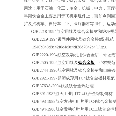
钛合金分类：钛合金棒，钛合金板，钛合金管，钛
用途：用于石油，化工，冶金，机械，电力，医疗
早期钛合金主要是用于飞机零组件上，而如今则因
扩及汽机车、自行车工业、医疗器材零组件、运动
GJB2218-1994航空用钛及钛合金棒材和锻坯规
GJB2219-1994紧固件用钛及钛合金棒(线)规范
1940b048d8e42f0e4e0e4df38d7042e4[1].jpg
GJB2220-1994航空发动机用钛合金饼、环坯
GJB2505-1995航空用钛及
钛合金板
、带材规范
GJB2744-1996航空用钛及钛合金棒材和自由锻
GJB2921-1997超塑成形用TC4钛合金板材规范
GJB3763A-2004钛及钛合金热处理
GJB391-1987航天工业用TC4钛合金锻制饼材
GJB493-1988航空发动机叶片用TC4钛合金棒
GJB494-1988航空发动机叶片用TC11钛合金棒