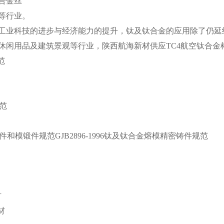
合金丝
等行业。
工业科技的进步与经济能力的提升，钛及钛合金的应用除了仍延
休闲用品及建筑景观等行业，陕西航海新材供应TC4航空钛合金
范
规范
件和模锻件规范GJB2896-1996钛及钛合金熔模精密铸件规范
材
材