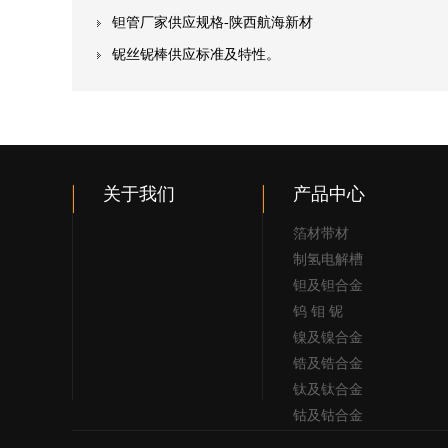
钽管厂家供应规格-陕西航海新材
铌丝铌棒供应标准及特性。
关于我们
产品中心
箔材带材
制氢电解槽
钽及钽合金
钨 钼 铌
镍及镍合金
锆及锆合金
钛及钛合金
钴及钴合金