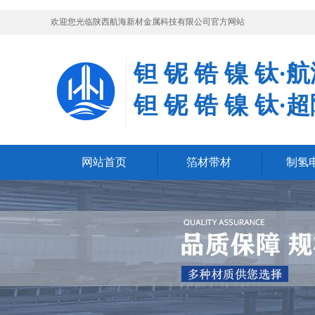
欢迎您光临陕西航海新材金属科技有限公司官方网站
钽 铌 锆 镍 钛·
钽 铌 锆 镍 钛·
网站首页
箔材带材
制氢