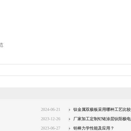
范
2024-06-21
钛金属双极板采用哪种工艺比较
2023-12-26
厂家加工定制钌铱涂层钛阳极电
2023-06-27
钽棒力学性能及应用？